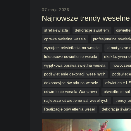
07 maja 2026
Najnowsze trendy weselne
strefa-światła
dekoracje światłem
oświetle
oprawa świetlna wesela
profesjonalne oświetl
wynajem oświetlenia na wesele
klimatyczne o
luksusowe oświetlenie wesela
ekskluzywna d
wyjątkowa oprawa świetlna wesela
nowoczesn
podświetlenie dekoracji weselnych
podświetl
dekoracyjne światło na wesele
oświetlenie L
oświetlenie wesela Warszawa
oświetlenie sa
najlepsze oświetlenie sal weselnych
trendy o
Realizacje oświetlenia wesel
dekoracja świat