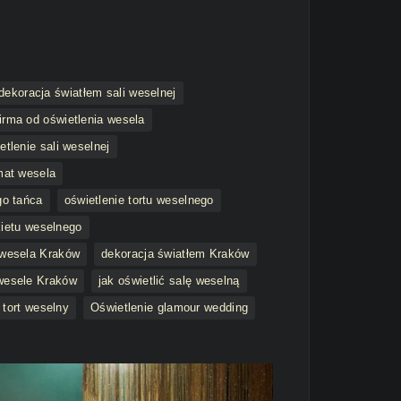
dekoracja światłem sali weselnej
firma od oświetlenia wesela
tlenie sali weselnej
mat wesela
go tańca
oświetlenie tortu weselnego
kietu weselnego
 wesela Kraków
dekoracja światłem Kraków
wesele Kraków
jak oświetlić salę weselną
 tort weselny
Oświetlenie glamour wedding