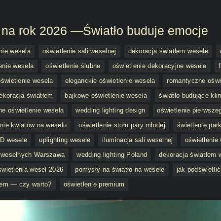
 na rok 2026 —Światło buduje emocje
nie wesela
oświetlenie sali weselnej
dekoracja światłem wesele
enie wesela
oświetlenie ślubne
oświetlenie dekoracyjne wesele
świetlenie wesela
eleganckie oświetlenie wesela
romantyczne oświe
ekoracja światłem
bajkowe oświetlenie wesela
światło budujące kli
e oświetlenie wesela
wedding lighting design
oświetlenie pierwsze
enie kwiatów na weselu
oświetlenie stołu pary młodej
świetlenie par
ED wesele
uplighting wesele
iluminacja sali weselnej
oświetlenie
l weselnych Warszawa
wedding lighting Poland
dekoracja światłem 
świetlenia wesel 2026
pomysły na światło na wesele
jak podświetlić
łem — czy warto?
oświetlenie premium